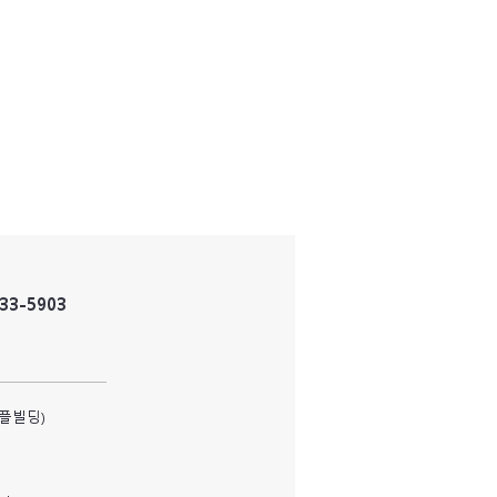
833-5903
피플빌딩)