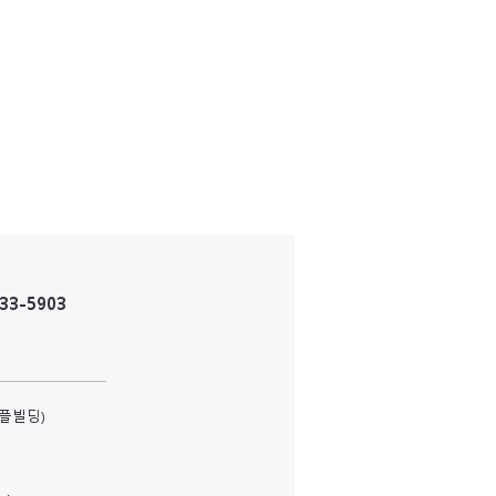
833-5903
피플빌딩)