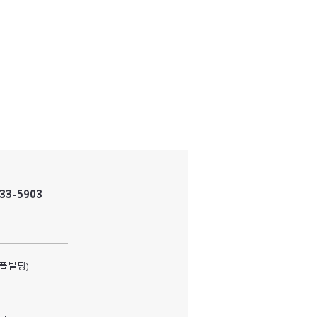
833-5903
피플빌딩)