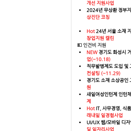
개선 지원사업
2024년 무상환 정부지
상진단 코칭
Hot
 24년 서울 소재 
창업지원 캘린
💵
 인건비 지원
NEW
 경기도 화성시 거
업(~10.18)
직무발병제도 도입 및 
컨설팅 (~11.29)
경기도 소재 소상공인 고
원
새일여성인턴제 인턴채용
제
Hot 
IT, 사무경영, 식
래내일 일경험사업
UI/UX 웹/모바일 디
딜 일자리사업